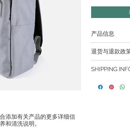
产品信息
此处是产品详情。此
退货与退款政
如尺寸、材料、保养
产品的独特之处，以
此处是退货与退款政
希望能在购买之前清
SHIPPING INF
满意的产品。退款或
信息，让买家有信心
建立起信任关系，使
I'm a shipping polic
information about y
and cost. Providing 
your shipping policy
reassure your custo
with confidence.
合添加有关产品的更多详细信
养和清洗说明。