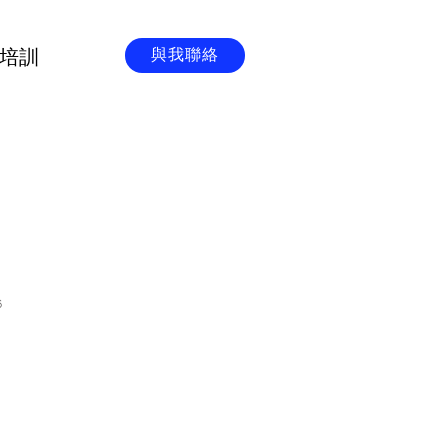
培訓
與我聯絡
6