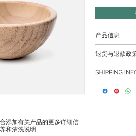
产品信息
此处是产品详情。此
退货与退款政
如尺寸、材料、保养
产品的独特之处，以
此处是退货与退款政
希望能在购买之前清
SHIPPING INF
满意的产品。退款或
信息，让买家有信心
建立起信任关系，使
I'm a shipping polic
information about y
and cost. Providing 
your shipping policy
reassure your custo
with confidence.
合添加有关产品的更多详细信
养和清洗说明。