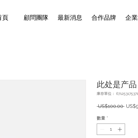
首頁
顧問團隊
最新消息
合作品牌
企業
此处是产品
庫存單位： 67125317537
一
 US$100.00 
US$9
般
數量
*
價
格