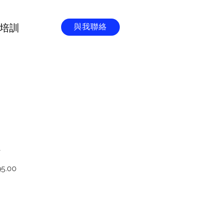
培訓
與我聯絡
1
促
5.00
銷
價
格