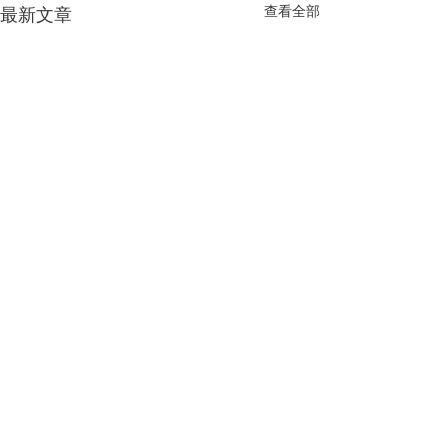
查看全部
最新文章
留言
許于仁 老師
余懷瑾 老師