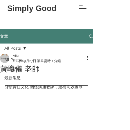
Simply Good
文章
All Posts
Afra
All Posts
2024年9月27日
讀畢需時 1 分鐘
黃瓊儀 老師
講師類別
最新消息
引領責任文化 關係溝通教練，建構高效團隊