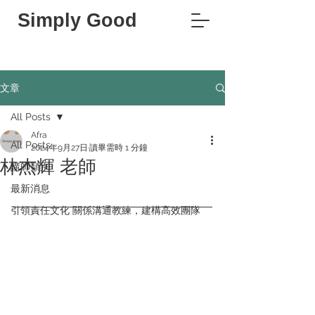
Simply Good
文章
All Posts
Afra
All Posts
2024年9月27日
讀畢需時 1 分鐘
林杰輝 老師
講師類別
最新消息
引領責任文化 關係溝通教練，建構高效團隊