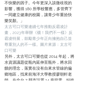
不快樂的因子。今年更深入談微歧視的
影響，獲得 180 所學校響應，多管齊下
一同建立健康的校園，讓青少年重拾快
樂笑顏。」
太古可口可樂連續七年推動反霸凌計
畫，2023年舉辦《襪！我們不一樣》反
霸凌特展，鼓勵青少年正向擁抱自己並
尊重別人的不一樣。圖片來源：太古可
口可樂
另外，太古可口可樂也從 2014 年起，將
水資源議題從瓶內延伸至瓶外，將水回
饋的理念，落實在沒有自來水管線的偏
鄉地區，找來前海洋大學教授廖朝軒老
師，在全台 7 縣市設置 14 座節電、好操
作、易維護的雨水貯存系統，讓山區居
民也能享有淨水資源，至少 10,350 人受
惠。
胡玲瑄強調，太古可口可樂秉持「可有
為．樂有夢」的理念不止步，作為跨國