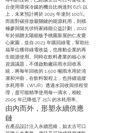
台使用環保冷媒的機台比例達到 62% 以
上，未來預計將於 2025 年達到 100%。
而面對碳排放最關鍵的能源耗用，則積
極參與陽光伏特家綠能公益計劃，2022 
年於捐贈太陽能板予桃園新屋的仁友愛
心家園，並自 2023 年購回綠電，幫助社
福單位獲得綠電收益，也推動企業的再
生能源使用。同時在飲料產業的核心水
資源議題，不僅啟動廠區雨水回收系
統，將每年回收的 1,500 噸雨水用於澆
灌和沖廁，在飲料製程上，也持續追蹤
水耗用率（WUR）透過水回收與排程管
理，盡可能精準使用每一滴水，相較 
2005 年已降低了 25% 的水耗用率。
由內而外，形塑永續供應
鏈
在產品設計注入永續思維，如太古可口