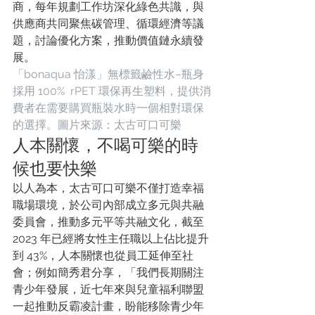
商，每年規劃工作坊深化綠色共識，與
供應商共同聚焦碳管理、循環經濟等議
題，討論優化方案，推動價值鏈永續發
展。
「bonaqua 怡漾」無標籤鹼性水–瓶身
採用 100%  rPET 環保再生塑料，提供消
費者在需要購買瓶裝水時一個相對環保
的選擇。圖片來源：太古可口可樂
人本關懷，不喝可樂的時
候也要快樂
以人為本，太古可口可樂不僅打造幸福
職場環境，於公司內部成立多元與共融
委員會，推動多元平等共融文化，截至 
2023 年已經將女性主任職以上佔比提升
到 43%，人本關懷也從員工延伸至社
會；例如簡秀君分享，「我們長期關注
青少年發展，近七年來與兒童福利聯盟
一起推動反霸凌計畫，盼能移除青少年