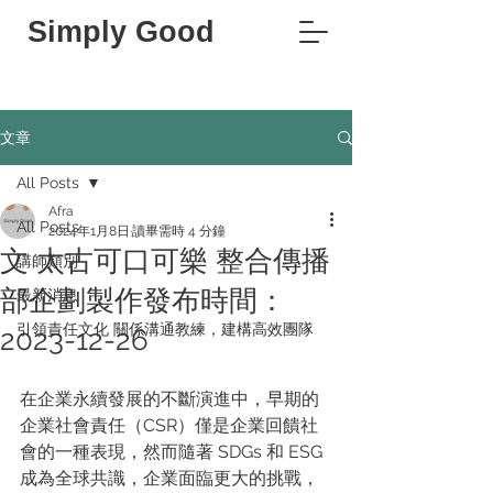
Simply Good
文章
All Posts
Afra
All Posts
2024年1月8日
讀畢需時 4 分鐘
文 太古可口可樂 整合傳播
講師類別
部企劃製作發布時間：
最新消息
引領責任文化 關係溝通教練，建構高效團隊
2023-12-26
在企業永續發展的不斷演進中，早期的
企業社會責任（CSR）僅是企業回饋社
會的一種表現，然而隨著 SDGs 和 ESG 
成為全球共識，企業面臨更大的挑戰，