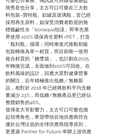
可樂公共事務、傳訊及可持續發展總監
簡秀君也分享，太古可口可樂在三大飲
料包裝–寶特瓶、鋁罐及玻璃瓶，皆已經
採用再生原料，如深受消費者歡迎的無
標籤鹼性水「bonaqua怡漾」即率先業
界使用 100% 環保再生塑料 rPET，打造
「瓶到瓶」循環；同時漸進式推動初級
包裝轉換為單一材質，而目前唯一使用
複合材質的「糖漿袋」，也計劃在2025
年轉換完成，全面做到100%可回收。在
飲料風味的設計，回應大眾對健康營養
的關注，近年積極推出低糖／無糖新
品，相對於 2018 年已經將飲料平均含糖
量減少 23%，而低糖/無糖產品更已經佔
整體銷售的46%。
發揮老大哥影響力，太古可口可樂也擔
起領導角色，希望帶領在地供應商符合
優於台灣法規的全球供應商指導原則，
更透過 Partner for Future 串聯上游供應